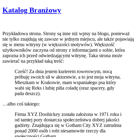
Katalog Branżowy
Przykładowa strona. Strony są inne niż wpisy na blogu, ponieważ
nie tylko znajdują się zawsze w jednym miejscu, ale także pojawiają
się w menu witryny (w większości motywów). Większość
użytkowników zaczyna od strony z informacjami o sobie, która
zapozna ich przed odwiedzającymi witrynę. Taka strona może
zawierać na przykład taką treść:
Cześć! Za dnia jestem kurierem rowerowym, nocą
próbuję swoich sił w aktorstwie, a to jest moja witryna.
Mieszkam w Krakowie, mam wspaniałego psa który
wabi się Reks i lubię piña coladę (oraz spacery, gdy
pada deszcz).
…albo coś takiego:
Firma XYZ Doohickey została założona w 1971 roku i
od tamtej pory dostarcza społeczeństwu dobrej jakości
gadżety. Znajdująca się w Gotham City XYZ zatrudnia
ponad 2000 osób i robi niesamowite rzeczy dla
społeczności Gotham.