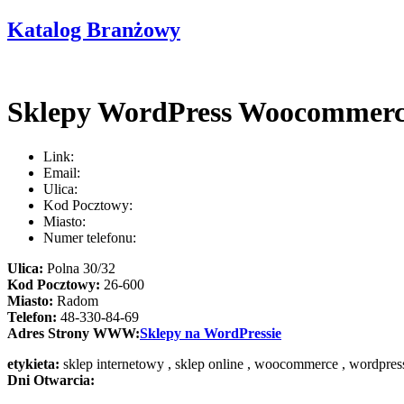
Katalog Branżowy
Sklepy WordPress Woocommer
Link:
Email:
Ulica:
Kod Pocztowy:
Miasto:
Numer telefonu:
Ulica:
Polna 30/32
Kod Pocztowy:
26-600
Miasto:
Radom
Telefon:
48-330-84-69
Adres Strony WWW:
Sklepy na WordPressie
etykieta:
sklep internetowy , sklep online , woocommerce , wordpres
Dni Otwarcia: